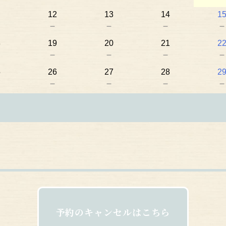
12
13
14
1
－
－
－
－
8
19
20
21
2
－
－
－
－
5
26
27
28
2
－
－
－
－
予約のキャンセルはこちら