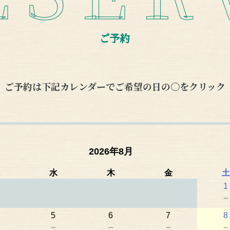
ご予約
ご予約は下記カレンダーで
ご希望の日の〇をクリック
2026年8月
水
木
金
土
1
5
6
7
8
－
－
－
－