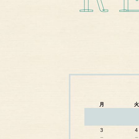
月
火
3
4
－