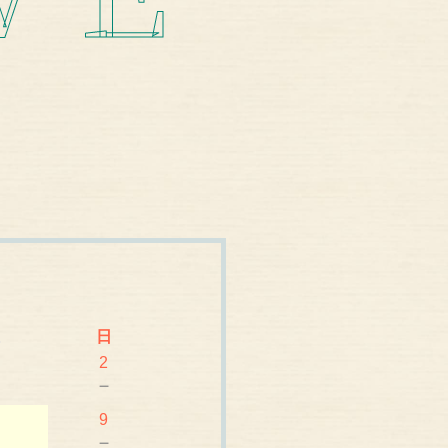
日
2
－
－
9
－
－