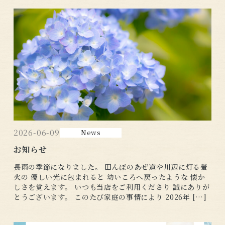
2026-06-09
News
お知らせ
長雨の季節になりました。 田んぼのあぜ道や川辺に灯る螢
火の 優しい光に包まれると 幼いころへ戻ったような 懐か
しさを覚えます。 いつも当店をご利用くださり 誠にありが
とうございます。 このたび家庭の事情により 2026年 […]