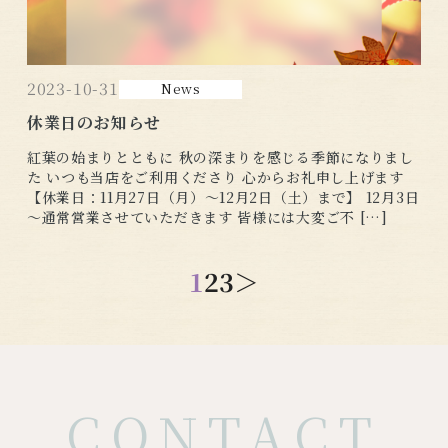
2023-10-31
News
休業日のお知らせ
紅葉の始まりとともに 秋の深まりを感じる季節になりまし
た いつも当店をご利用くださり 心からお礼申し上げます
【休業日：11月27日（月）～12月2日（土）まで】 12月3日
～通常営業させていただきます 皆様には大変ご不 […]
1
2
3
＞
投
稿
の
ペ
ー
ジ
送
り
CONTACT